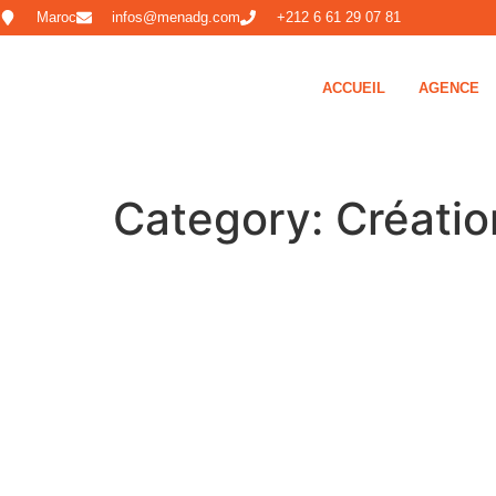
Maroc
infos@menadg.com
+212 6 61 29 07 81
ACCUEIL
AGENCE
Category: Créatio