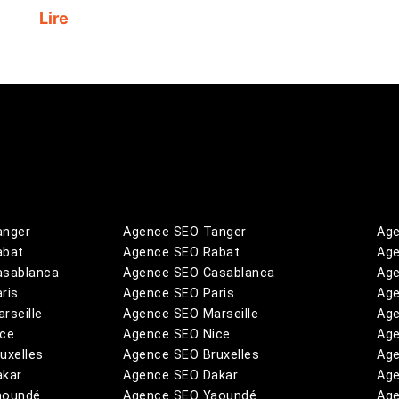
Lire
anger
Agence SEO Tanger
Age
abat
Agence SEO Rabat
Age
asablanca
Agence SEO Casablanca
Age
ris
Agence SEO Paris
Age
rseille
Agence SEO Marseille
Age
ice
Agence SEO Nice
Age
uxelles
Agence SEO Bruxelles
Age
akar
Agence SEO Dakar
Age
aoundé
Agence SEO Yaoundé
Age