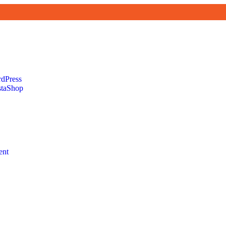
rdPress
staShop
ent