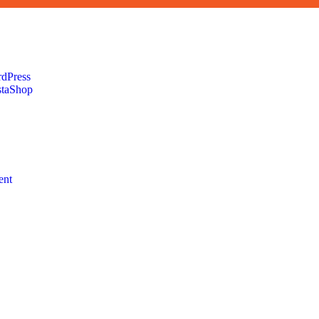
rdPress
staShop
ent