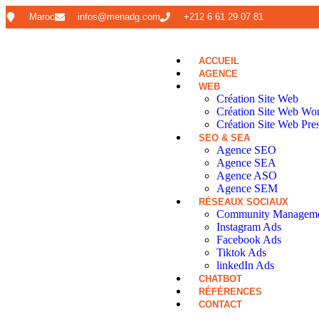
Maroc
infos@menadg.com
+212 6 61 29 07 81
ACCUEIL
AGENCE
WEB
Création Site Web
Création Site Web Wo
Création Site Web Pre
SEO & SEA
Agence SEO
Agence SEA
Agence ASO
Agence SEM
RÉSEAUX SOCIAUX
Community Managem
Instagram Ads
Facebook Ads
Tiktok Ads
linkedIn Ads
CHATBOT
RÉFÉRENCES
CONTACT